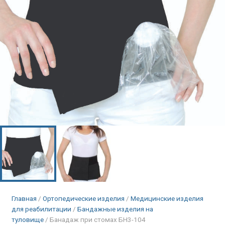
Главная
/
Ортопедические изделия
/
Медицинские изделия
для реабилитации
/
Бандажные изделия на
туловище
/ Банадаж при стомах БН3-104